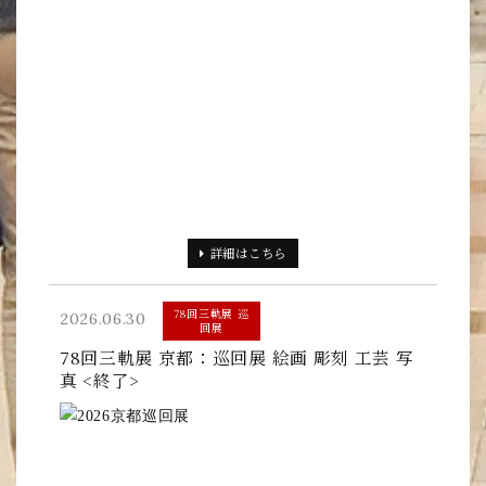
詳細
はこちら
78回三軌展 巡
2026.06.30
回展
78回三軌展 京都：巡回展 絵画 彫刻 工芸 写
真 <終了>