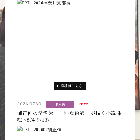
詳細
はこちら
2026.07.30
個人展
New!
御正伸の渋沢栄一「粋な絵師」が描く小説挿
絵 <8/4-9/13>