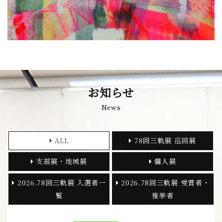
お知らせ
News
ALL
78回三軌展 巡回展
支部展・地域展
個人展
2026.78回三軌展 入選者一
2026.78回三軌展 受賞者・
覧
推挙者