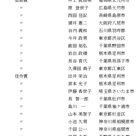
奨励賞
井上 眞由美
福岡県北九州市
〃
原 登世子
広島県大竹市
〃
西田 佳記
長崎県島原市
〃
猪井 憲二
大阪府八尾市
〃
谷内 義和
石川県羽咋郡
〃
今井 政男
東京都渋谷区
〃
飯田 祐弘
千葉県野田市
〃
岩出 政積
栃木県足利市
〃
長谷 育代
千葉県我孫子市
〃
久保田 典子
東京都江東区
佳作賞
出井 栄治
栃木県足利市
〃
宮本 光子
栃木県足利市
〃
伊藤 香世子
埼玉県さいたま市
〃
長 智一郎
千葉県松戸市
〃
島川 一
千葉県袖ケ浦市
〃
山本 美智子
東京都杉並区
〃
小池 久男
神奈川県相模原市
〃
千田 公一
神奈川県座間市