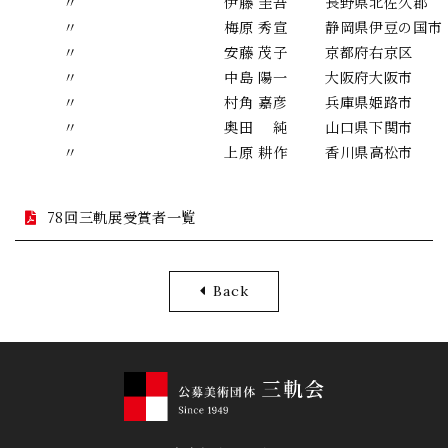
〃
伊藤 圭吾
長野県北佐久郡
〃
梅原 秀宣
静岡県伊豆の国市
〃
安藤 茂子
京都府右京区
〃
中島 陽一
大阪府大阪市
〃
村角 嘉彦
兵庫県姫路市
〃
奥田 純
山口県下関市
〃
上原 耕作
香川県高松市
78回三軌展受賞者一覧
Back