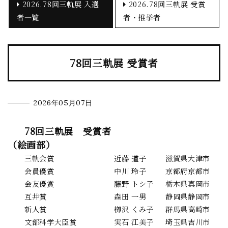
2026.78回三軌展 入選
2026.78回三軌展 受賞
者一覧
者・推挙者
78回三軌展 受賞者
2026年05月07日
78回三軌展 受賞者
（絵画部）
三軌会賞
近藤 道子
滋賀県大津市
会員優賞
中川 玲子
京都府京都市
会友優賞
藤野 トシ子
栃木県真岡市
互井賞
森田 一男
静岡県静岡市
新人賞
栁沢 くみ子
群馬県高崎市
文部科学大臣賞
実石 江美子
埼玉県吉川市