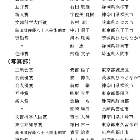
互井賞
石田 敏雄
静岡県浜松市
新人賞
宇佐美 夏樹
神奈川県横浜市
文部科学大臣賞
名村 聡
兵庫県たつの市
中川 順子
東京都八王子市
亀田城佐藤八十八美術館賞
奨励賞
河本 珠美
茨城県ひたちなか
〃
蘇 恵
静岡県静岡市
佳作賞
齊藤 文子
埼玉県入間市
（写真部）
三軌会賞
安部 倫子
東京都練馬区
会員優賞
安 博久
茨城県ひたちなか
会友優賞
前原 剛
神奈川県横浜市
互井賞
駒形 光男
東京都墨田区
新人賞
倉橋 攻
静岡県駿東郡
〃
熊崎 勝彦
長崎県雲仙市
文部科学大臣賞
吉永 大輝
神奈川県川崎市
東京都知事賞
塚田 容三
東京都東久留米市
青景 治憲
広島県福山市
亀田城佐藤八十八美術館賞