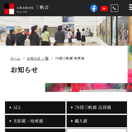
ホーム
>
お知らせ 一覧
> 78回三軌展 受賞者
お知らせ
ALL
78回三軌展 巡回展
支部展・地域展
個人展