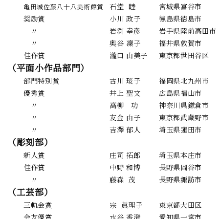
石堂 睦
宮城県富谷市
亀田城佐藤八十八美術館賞
奨励賞
小川 政子
徳島県徳島市
〃
岩渕 幸彦
岩手県陸前高田市
〃
奥谷 凜子
福井県敦賀市
佳作賞
瀧口 由美子
東京都世田谷区
（平面小作品部門）
部門特別賞
古川 珱子
福岡県北九州市
優秀賞
井上 聖文
広島県福山市
〃
高柳 功
神奈川県鎌倉市
〃
友金 由子
東京都武蔵野市
〃
吉澤 郁人
埼玉県蓮田市
（彫刻部）
新人賞
庄司 拓郎
埼玉県本庄市
佳作賞
中野 和博
長野県岡谷市
〃
藤森 茂
長野県諏訪市
（工芸部）
三軌会賞
宗 眞理子
東京都大田区
会友優賞
水谷 香澄
愛知県一宮市